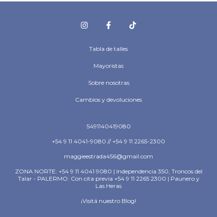
Tabla de talles
Mayoristas
Sobre nosotras
Cambios y devoluciones
5491140419080
+54 9 11 4041-9080 // +54 9 11 2265-2300
maggieestrada456@gmail.com
ZONA NORTE: +54 9 11 4041 9080 | Independencia 350, Troncos del
Talar - PALERMO: Con cita previa +54 9 11 2265 2300 | Paunero y
Las Heras
¡Visitá nuestro Blog!