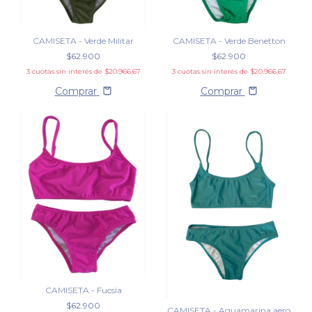
CAMISETA - Verde Militar
CAMISETA - Verde Benetton
$62.900
$62.900
3
cuotas sin interés de
$20.966,67
3
cuotas sin interés de
$20.966,67
Comprar
Comprar
CAMISETA - Fucsia
$62.900
CAMISETA - Aguamarina aero