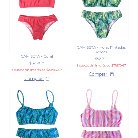
CAMISETA - Hojas Pintadas
Verdes
CAMISETA - Coral
$52.712
$62.900
3
cuotas sin interés de
$17.570,67
3
cuotas sin interés de
$20.966,67
Comprar
Comprar