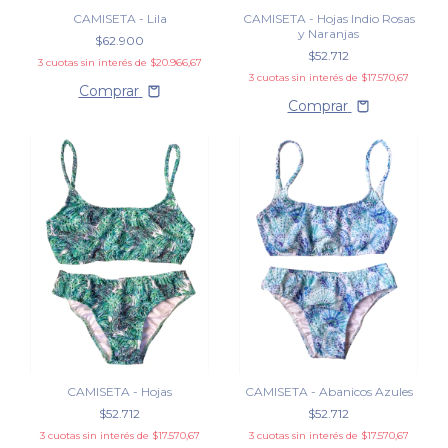
CAMISETA - Lila
CAMISETA - Hojas Indio Rosas
y Naranjas
$62.900
$52.712
3
cuotas sin interés de
$20.966,67
3
cuotas sin interés de
$17.570,67
Comprar
Comprar
CAMISETA - Hojas
CAMISETA - Abanicos Azules
$52.712
$52.712
3
cuotas sin interés de
$17.570,67
3
cuotas sin interés de
$17.570,67