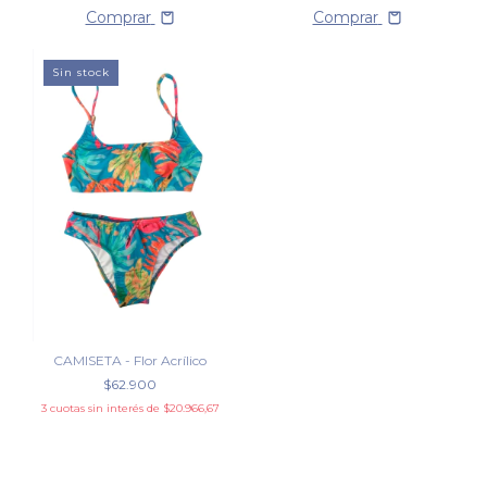
Comprar
Comprar
Sin stock
CAMISETA - Flor Acrílico
$62.900
3
cuotas sin interés de
$20.966,67