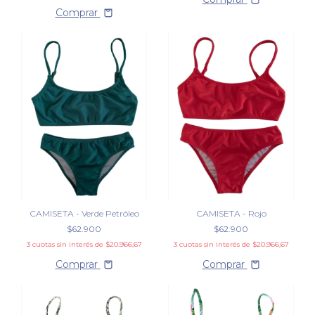
Comprar
CAMISETA - Verde Petróleo
CAMISETA - Rojo
$62.900
$62.900
3
cuotas sin interés de
$20.966,67
3
cuotas sin interés de
$20.966,67
Comprar
Comprar