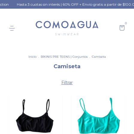
Hasta 3 cuotas sin interés | 60% OFF + Envío gratis a partir de $100.000 en
0
Inicio
.
BIKINIS PRE TEENS | Conjuntos
.
Camiseta
Camiseta
Filtrar