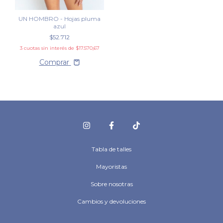
UN HOMBRO - Hojas pluma
azul
$52.712
3
cuotas sin interés de
$17.570,67
Comprar
Tabla de talles
Mayoristas
Sobre nosotras
Cambios y devoluciones