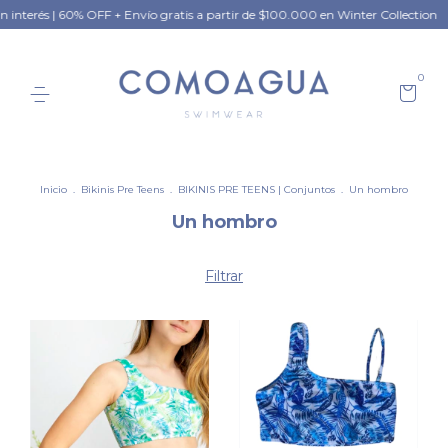
interés | 60% OFF + Envío gratis a partir de $100.000 en Winter Collection
0
Inicio
.
Bikinis Pre Teens
.
BIKINIS PRE TEENS | Conjuntos
.
Un hombro
Un hombro
Filtrar