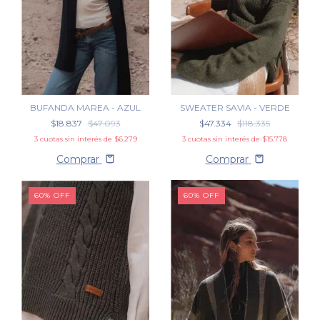
BUFANDA MAREA - AZUL
SWEATER SAVIA - VERDE
$18.837
$47.093
$47.334
$118.335
3
cuotas sin interés de
$6.279
3
cuotas sin interés de
$15.778
Comprar
Comprar
60
%
OFF
60
%
OFF