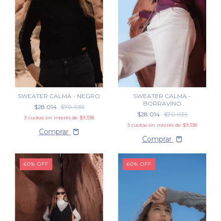
SWEATER CALMA - NEGRO
SWEATER CALMA -
BORRAVINO
$28.014
$70.035
$28.014
$70.035
3
cuotas sin interés de
$9.338
3
cuotas sin interés de
$9.338
Comprar
Comprar
60
%
OFF
60
%
OFF