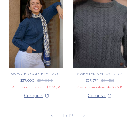
SWEATER CORTEZA - AZUL
SWEATER SIERRA - GRIS
$37.600
$94.000
$37.674
$94.185
3
cuotas sin interés de
$12.533,33
3
cuotas sin interés de
$12.558
Comprar
1
/
17