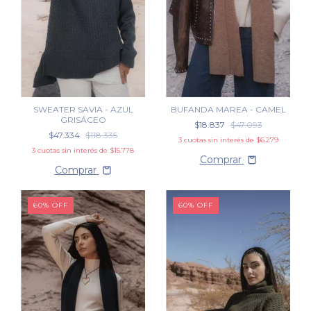
SWEATER SAVIA - AZUL
BUFANDA MAREA - CAMEL
GRISÁCEO
$18.837
$47.093
$47.334
$118.335
3
cuotas sin interés de
$6.279
3
cuotas sin interés de
$15.778
Comprar
Comprar
60
%
OFF
60
%
OFF