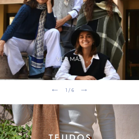
1
/
6