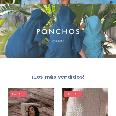
¡Los más vendidos!
60
%
OFF
60
%
OFF