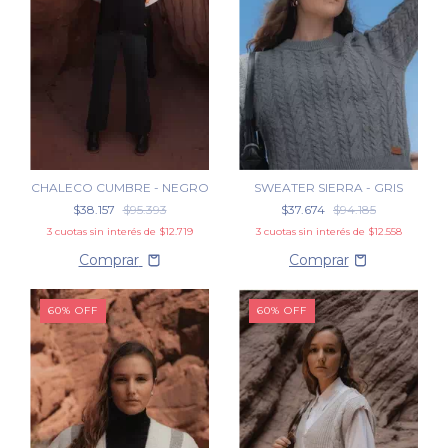
CHALECO CUMBRE - NEGRO
SWEATER SIERRA - GRIS
$38.157
$95.393
$37.674
$94.185
3
cuotas sin interés de
$12.719
3
cuotas sin interés de
$12.558
Comprar
60
%
OFF
60
%
OFF