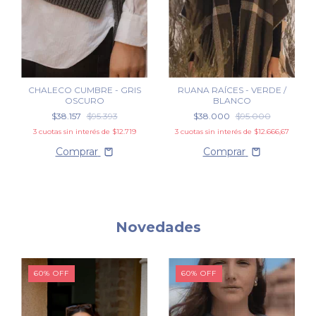
CHALECO CUMBRE - GRIS
RUANA RAÍCES - VERDE /
OSCURO
BLANCO
$38.157
$95.393
$38.000
$95.000
3
cuotas sin interés de
$12.719
3
cuotas sin interés de
$12.666,67
Comprar
Comprar
Novedades
60
%
OFF
60
%
OFF