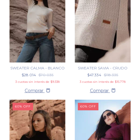
SWEATER CALMA - BLANCO
SWEATER SAVIA - CRUDO
$28.014
$70.035
$47.334
$118.335
3
cuotas sin interés de
$9.338
3
cuotas sin interés de
$15.778
Comprar
Comprar
60
%
OFF
60
%
OFF