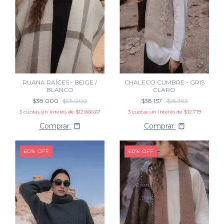
RUANA RAÍCES - BEIGE /
CHALECO CUMBRE - GRIS
BLANCO
CLARO
$38.000
$95.000
$38.157
$95.393
3
cuotas sin interés de
$12.666,67
3
cuotas sin interés de
$12.719
Comprar
Comprar
60
%
OFF
60
%
OFF