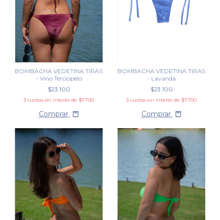
BOMBACHA VEDETINA TIRAS
BOMBACHA VEDETINA TIRAS
- Vino Terciopelo
- Lavanda
$23.100
$23.100
3
cuotas sin interés de
$7.700
3
cuotas sin interés de
$7.700
Comprar
Comprar