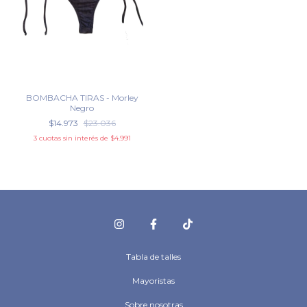
BOMBACHA TIRAS - Morley
Negro
$14.973
$23.036
3
cuotas sin interés de
$4.991
Tabla de talles
Mayoristas
Sobre nosotras