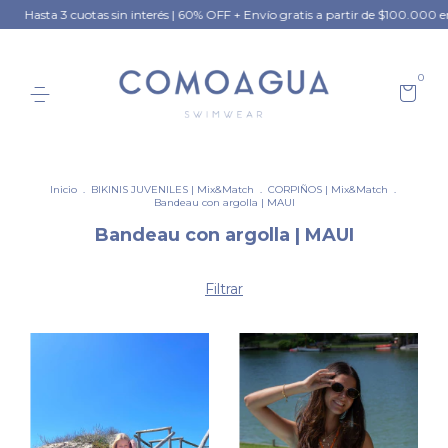
Hasta 3 cuotas sin interés | 60% OFF + Envío gratis a partir de $100.000 en 
0
Inicio
.
BIKINIS JUVENILES | Mix&Match
.
CORPIÑOS | Mix&Match
.
Bandeau con argolla | MAUI
Bandeau con argolla | MAUI
Filtrar