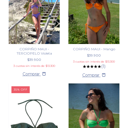
CORPIÑO MAUI -
CORPIÑO MAUI - Mango
TERCIOPELO Violeta
$39.900
$39.900
3
cuotas sin interés de
$13.300
(1)
3
cuotas sin interés de
$13.300
Comprar
Comprar
35
%
OFF