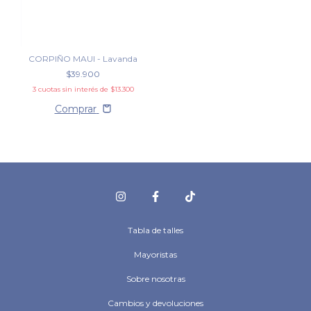
CORPIÑO MAUI - Lavanda
$39.900
3
cuotas sin interés de
$13.300
Comprar
Tabla de talles
Mayoristas
Sobre nosotras
Cambios y devoluciones