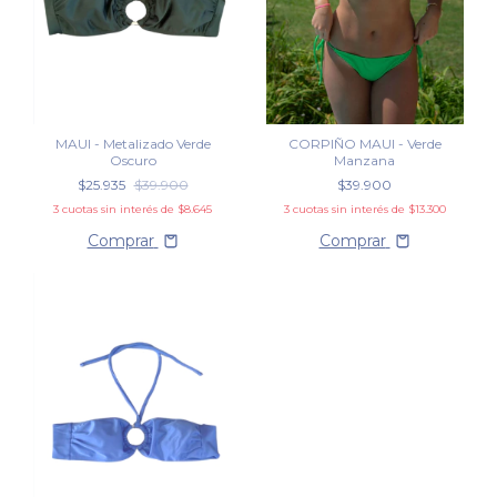
MAUI - Metalizado Verde
CORPIÑO MAUI - Verde
Oscuro
Manzana
$25.935
$39.900
$39.900
3
cuotas sin interés de
$8.645
3
cuotas sin interés de
$13.300
Comprar
Comprar