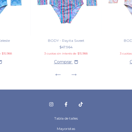
eleste
BODY - Rayita Sweet
BODY
$47.964
de
$15.988
3
cuotas sin interés de
$15.988
3
cuotas
Comprar
Tabla de talles
Mayoristas