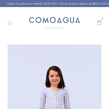
Hasta 3 cuotas sin interés | 60% OFF + Envío gratis a partir de $100.000 en W
0