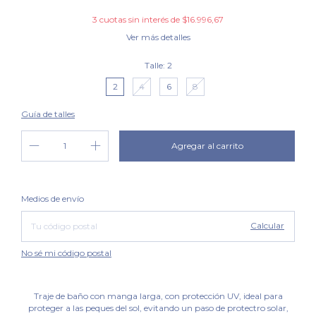
3
cuotas sin interés de
$16.996,67
Ver más detalles
Talle:
2
2
4
6
8
Guía de talles
Cambiar CP
Entregas para el CP:
Medios de envío
Calcular
No sé mi código postal
Traje de baño con manga larga, con protección UV, ideal para
proteger a las peques del sol, evitando un paso de protectro solar,