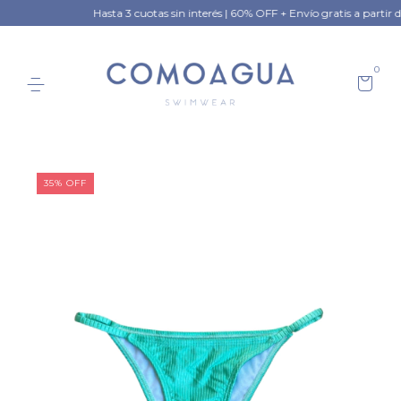
Hasta 3 cuotas sin interés | 60% OFF + Envío gratis a partir de 
0
35
%
OFF