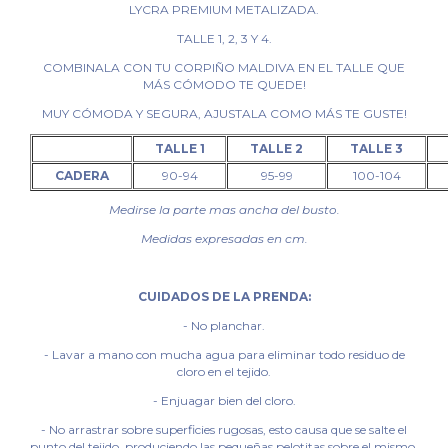
LYCRA PREMIUM METALIZADA.
TALLE 1, 2, 3 Y 4.
COMBINALA CON TU CORPIÑO MALDIVA EN EL TALLE QUE
MÁS CÓMODO TE QUEDE!
MUY CÓMODA Y SEGURA, AJUSTALA COMO MÁS TE GUSTE!
TALLE 1
TALLE 2
TALLE 3
CADERA
90-94
95-99
100-104
Medirse la parte mas ancha del busto.
Medidas expresadas en cm.
CUIDADOS DE LA PRENDA:
- No planchar.
- Lavar a mano con mucha agua para eliminar todo residuo de
cloro en el tejido.
- Enjuagar bien del cloro.
- No arrastrar sobre superficies rugosas, esto causa que se salte el
punto del tejido, produciendo las pequeñas pelotitas sobre el mismo.