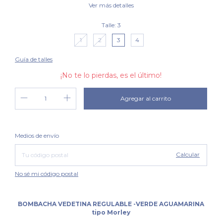
Ver más detalles
Talle:
3
1
2
3
4
Guía de talles
¡No te lo pierdas, es el último!
Cambiar CP
Entregas para el CP:
Medios de envío
Calcular
No sé mi código postal
BOMBACHA VEDETINA REGULABLE -VERDE AGUAMARINA
tipo Morley