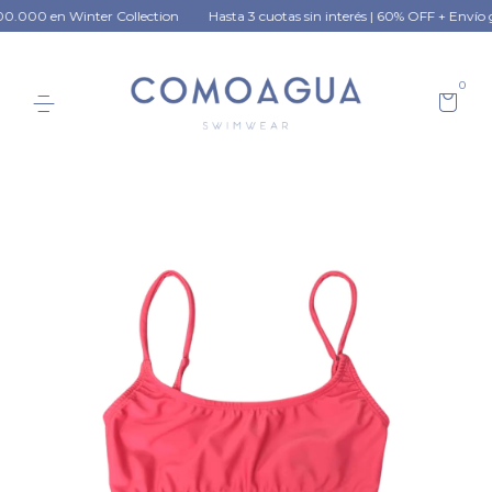
.000 en Winter Collection
Hasta 3 cuotas sin interés | 60% OFF + Envío grat
0