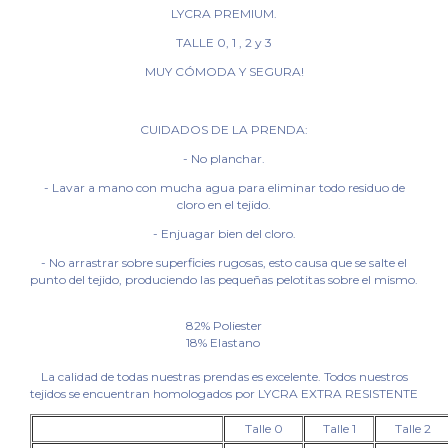
LYCRA PREMIUM.
TALLE 0, 1 , 2 y 3
MUY CÓMODA Y SEGURA!
CUIDADOS DE LA PRENDA:
- No planchar.
- Lavar a mano con mucha agua para eliminar todo residuo de
cloro en el tejido.
- Enjuagar bien del cloro.
- No arrastrar sobre superficies rugosas, esto causa que se salte el
punto del tejido, produciendo las pequeñas pelotitas sobre el mismo.
82% Poliester
18% Elastano
La calidad de todas nuestras prendas es excelente. Todos nuestros
tejidos se encuentran homologados por LYCRA EXTRA RESISTENTE
Talle 0
Talle 1
Talle 2