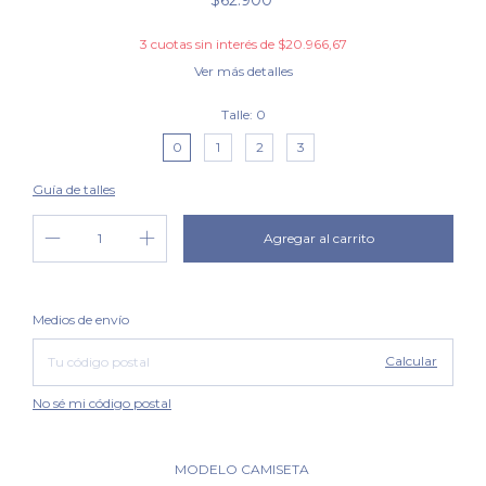
$62.900
3
cuotas sin interés de
$20.966,67
Ver más detalles
Talle:
0
0
1
2
3
Guía de talles
Cambiar CP
Entregas para el CP:
Medios de envío
Calcular
No sé mi código postal
MODELO CAMISETA