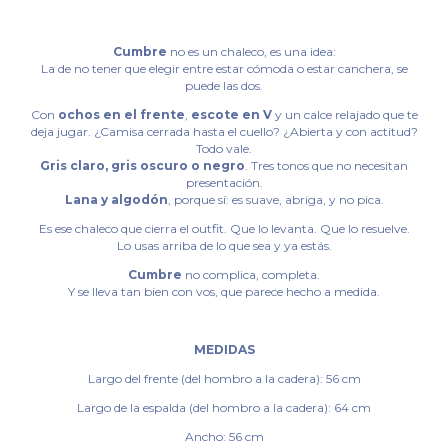
Cumbre
no es un chaleco, es una idea:
La de no tener que elegir entre estar cómoda o estar canchera, se
puede las dos.
Con
ochos en el frente
,
escote en V
y un calce relajado que te
deja jugar. ¿Camisa cerrada hasta el cuello? ¿Abierta y con actitud?
Todo vale.
Gris claro, gris oscuro o negro
. Tres tonos que no necesitan
presentación.
Lana y algodón
, porque sí: es suave, abriga, y no pica.
Es ese chaleco que cierra el outfit. Que lo levanta. Que lo resuelve.
Lo usas arriba de lo que sea y ya estás.
Cumbre
no complica, completa.
Y se lleva tan bien con vos, que parece hecho a medida.
MEDIDAS
Largo del frente (del hombro a la cadera): 56 cm
Largo de la espalda (del hombro a la cadera): 64 cm
Ancho: 56 cm