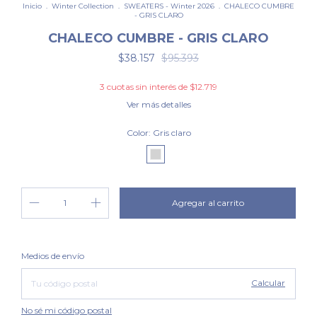
Inicio
.
Winter Collection
.
SWEATERS - Winter 2026
.
CHALECO CUMBRE
- GRIS CLARO
CHALECO CUMBRE - GRIS CLARO
$38.157
$95.393
3
cuotas sin interés de
$12.719
Ver más detalles
Color:
Gris claro
Cambiar CP
Entregas para el CP:
Medios de envío
Calcular
No sé mi código postal