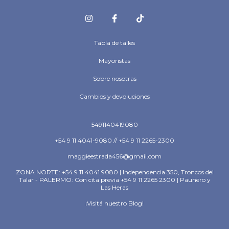
Tabla de talles
Mayoristas
Sobre nosotras
Cambios y devoluciones
5491140419080
+54 9 11 4041-9080 // +54 9 11 2265-2300
maggieestrada456@gmail.com
ZONA NORTE: +54 9 11 4041 9080 | Independencia 350, Troncos del
Talar - PALERMO: Con cita previa +54 9 11 2265 2300 | Paunero y
Las Heras
¡Visitá nuestro Blog!