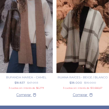
BUFANDA MAREA - CAMEL
RUANA RAÍCES - BEIGE / BLANCO
$18.837
$47.093
$38.000
$95.000
3
cuotas sin interés de
$6.279
3
cuotas sin interés de
$12.666,67
Comprar
Comprar