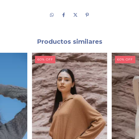
Productos similares
60
%
OFF
60
%
OFF