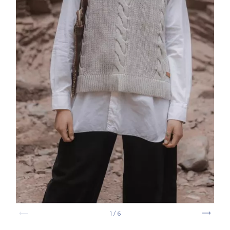
1
/
6