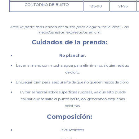
CONTORNO DE
BUSTO
86-90
91-95
Medí la parte más ancha del busto para elegir tu talle ideal. Las
medidas están expresadas en cm.
Cuidados de la prenda:
No planchar.
Lavar a mano con mucha agua para eliminar cualquier residuo
de cloro.
Enjuagar bien para asegurarte de que no queden restos de cloro.
Evitar arrastrar sobre superficies rugosas, ya que esto puede
causar que se salte el punto del tejido, generando pequeñas
pelotitas.
Composición:
82% Poliéster