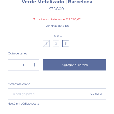
Verde Metalizado | Barcelona
$36.800
3
cuotas sin interés de
$12.266,67
Ver más detalles
Talle:
3
1
2
3
Guía de talles
Cambiar CP
Entregas para el CP:
Medios de envío
Calcular
No sé mi código postal