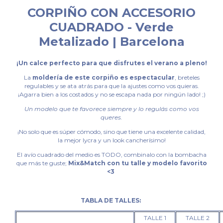
CORPIÑO CON ACCESORIO
CUADRADO - Verde
Metalizado | Barcelona
¡Un calce perfecto para que disfrutes el verano a pleno!
La
moldería de este corpiño es espectacular
, breteles
regulables y se ata atrás para que la ajustes como vos quieras.
¡Agarra bien a los costados y no se escapa nada por ningún lado! ;)
Un modelo que te favorece siempre y lo regulás como vos
queres.
¡No solo que es súper cómodo, sino que tiene una excelente calidad,
la mejor lycra y un look cancherísimo!
El avío cuadrado del medio es TODO, combinalo con la bombacha
que más te guste;
Mix&Match con tu talle y modelo favorito
<3
TABLA DE TALLES:
TALLE 1
TALLE 2