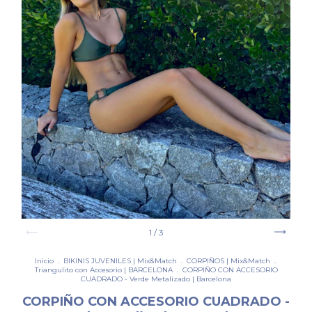
1
/
3
Inicio
.
BIKINIS JUVENILES | Mix&Match
.
CORPIÑOS | Mix&Match
.
Triangulito con Accesorio | BARCELONA
.
CORPIÑO CON ACCESORIO
CUADRADO - Verde Metalizado | Barcelona
CORPIÑO CON ACCESORIO CUADRADO -