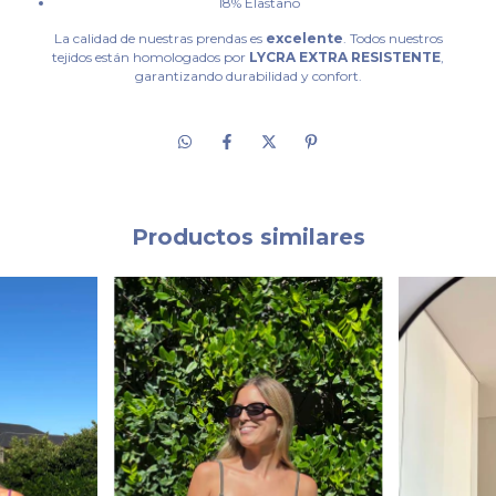
18% Elastano
La calidad de nuestras prendas es
excelente
. Todos nuestros
tejidos están homologados por
LYCRA EXTRA RESISTENTE
,
garantizando durabilidad y confort.
Productos similares