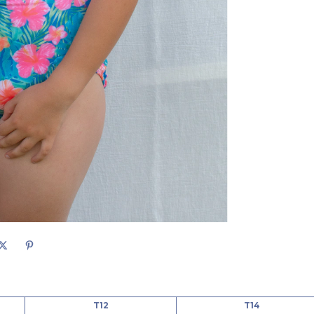
T12
T14