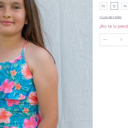
10
12
14
Guía de talles
¡No te lo pierd
Entregas para el