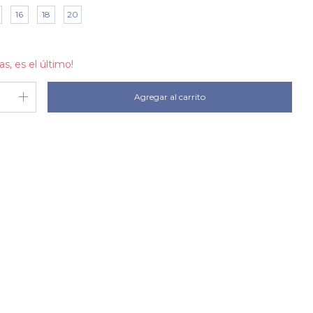
16
18
20
as, es el último!
Cambiar CP
 CP:
Calcular