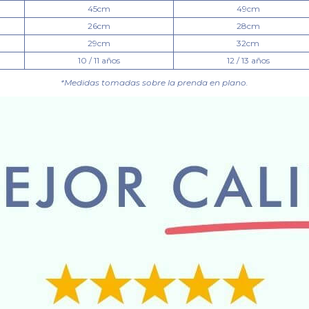
45cm
49cm
26cm
28cm
29cm
32cm
10 / 11 años
12 / 13 años
*Medidas tomadas sobre la prenda en plano.