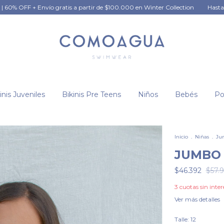
 partir de $100.000 en Winter Collection
Hasta 3 cuotas sin interés | 60% O
inis Juveniles
Bikinis Pre Teens
Niños
Bebés
Po
Inicio
.
Niñas
.
Ju
JUMBO -
$46.392
$57.
3
cuotas sin inter
Ver más detalles
Talle:
12