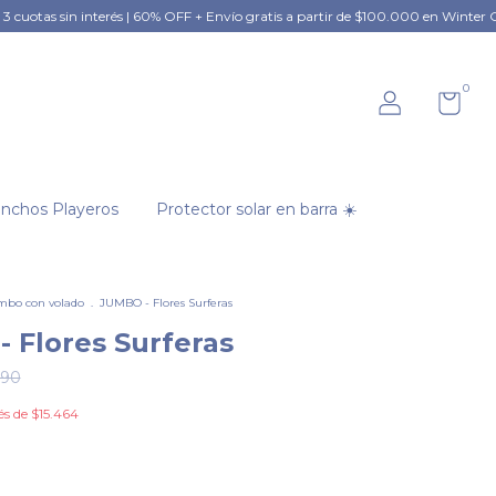
FF + Envío gratis a partir de $100.000 en Winter Collection
Hasta 3 cuotas
0
nchos Playeros
Protector solar en barra ☀️
mbo con volado
.
JUMBO - Flores Surferas
 Flores Surferas
990
és de
$15.464