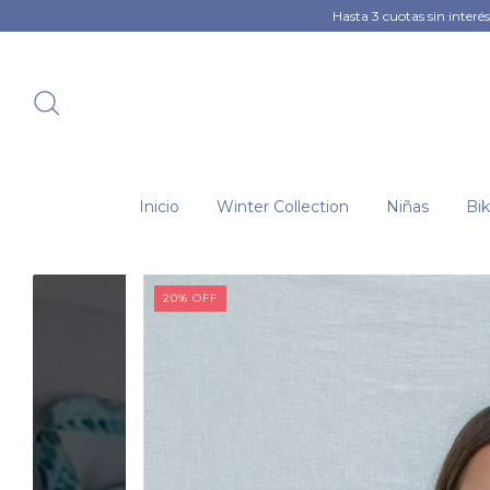
Hasta 3 cuotas sin interés | 60% OFF + Envío gratis a
Inicio
Winter Collection
Niñas
Bik
20
%
OFF