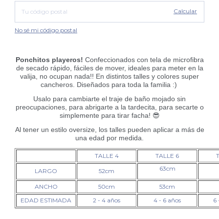
Calcular
No sé mi código postal
Ponchitos playeros!
Confeccionados con tela de microfibra
de secado rápido, fáciles de mover, ideales para meter en la
valija, no ocupan nada!! En distintos talles y colores super
cancheros. Diseñados para toda la familia :)
Usalo para cambiarte el traje de baño mojado sin
preocupaciones, para abrigarte a la tardecita, para secarte o
simplemente para tirar facha! 😎
Al tener un estilo oversize, los talles pueden aplicar a más de
una edad por medida.
TALLE 4
TALLE 6
63cm
LARGO
52cm
ANCHO
50cm
53cm
EDAD ESTIMADA
2 - 4 años
4 - 6 años
6 