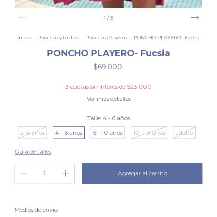
1
/
5
Inicio
.
Ponchos y toallas
.
Ponchos Playeros
.
PONCHO PLAYERO- Fucsia
PONCHO PLAYERO- Fucsia
$69.000
3
cuotas sin interés de
$23.000
Ver más detalles
Talle:
4 - 6 años
2-4 años
4 - 6 años
6 - 10 años
10 - 13 años
adulto
Guía de talles
Cambiar CP
Entregas para el CP:
Medios de envío