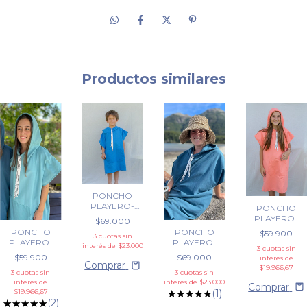
Productos similares
PONCHO
PLAYERO-
PONCHO
Azul Grecia
PLAYERO-
$69.000
Coral
PONCHO
PONCHO
$59.900
3
cuotas sin
PLAYERO-
PLAYERO-
interés de
$23.000
3
cuotas sin
Azul Aero
Azul Petroleo
$59.900
$69.000
interés de
Comprar
$19.966,67
3
cuotas sin
3
cuotas sin
interés de
interés de
$23.000
Comprar
$19.966,67
(1)
(2)