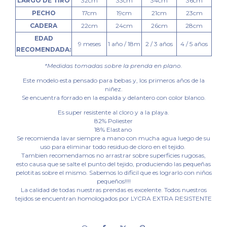
LARGO DE TIRO
32cm
33cm
34cm
36cm
PECHO
17cm
19cm
21cm
23cm
CADERA
22cm
24cm
26cm
28cm
EDAD
9 meses
1 año / 18m
2 / 3 años
4 / 5 años
RECOMENDADA:
*Medidas tomadas sobre la prenda en plano.
Este modelo esta pensado para bebas y, los primeros años de la
niñez.
Se encuentra forrado en la espalda y delantero con color blanco.
Es super resistente al cloro y a la playa.
82% Poliester
18% Elastano
Se recomienda lavar siempre a mano con mucha agua luego de su
uso para eliminar todo residuo de cloro en el tejido.
Tambien recomendamos no arrastrar sobre superficies rugosas,
esto causa que se salte el punto del tejido, produciendo las pequeñas
pelotitas sobre el mismo. Sabemos lo dificil que es lograrlo con niños
pequeños!!!!
La calidad de todas nuestras prendas es excelente. Todos nuestros
tejidos se encuentran homologados por LYCRA EXTRA RESISTENTE