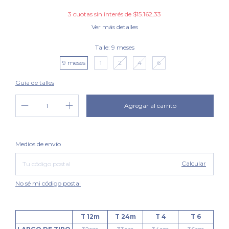
3
cuotas sin interés de
$15.162,33
Ver más detalles
Talle:
9 meses
9 meses
1
2
4
6
Guía de talles
Cambiar CP
Entregas para el CP:
Medios de envío
Calcular
No sé mi código postal
T 12m
T 24m
T 4
T 6