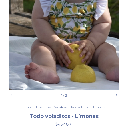
1
/
2
Inicio
.
Bebés
.
Todo Voladitos
.
Todo voladitos - Limones
Todo voladitos - Limones
$45.487