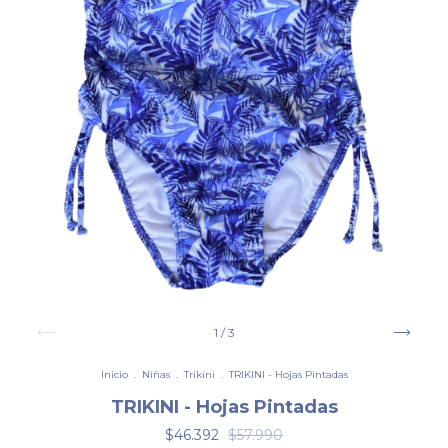
1
/
3
Inicio
.
Niñas
.
Trikini
.
TRIKINI - Hojas Pintadas
TRIKINI - Hojas Pintadas
$46.392
$57.990