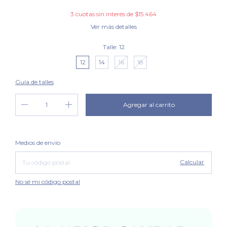
3
cuotas sin interés de
$15.464
Ver más detalles
Talle:
12
12
14
16
18
Guía de talles
Cambiar CP
Entregas para el CP:
Medios de envío
Calcular
No sé mi código postal