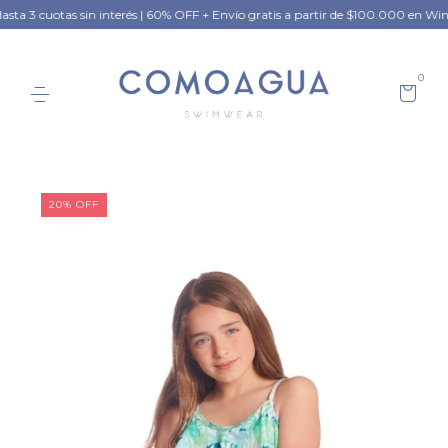
interés | 60% OFF + Envío gratis a partir de $100.000 en Winter Collection
0
20
%
OFF