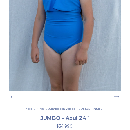
Inicio
.
Niñas
.
Jumbo con volado
.
JUMBO - Azul 24´
JUMBO - Azul 24´
$54.990