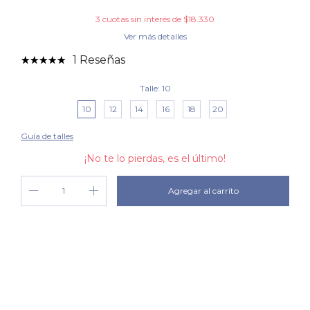
3
cuotas sin interés de
$18.330
Ver más detalles
1 Reseñas
Talle:
10
10
12
14
16
18
20
Guía de talles
¡No te lo pierdas, es el último!
Cambiar CP
Entregas para el CP:
Calcular