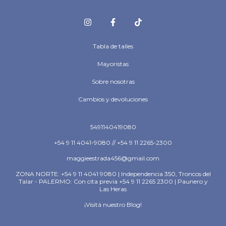
Tabla de talles
Mayoristas
Sobre nosotras
Cambios y devoluciones
5491140419080
+54 9 11 4041-9080 // +54 9 11 2265-2300
maggieestrada456@gmail.com
ZONA NORTE: +54 9 11 4041 9080 | Independencia 350, Troncos del
Talar - PALERMO: Con cita previa +54 9 11 2265 2300 | Paunero y
Las Heras
¡Visitá nuestro Blog!